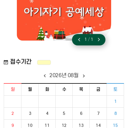
1
/
1
이전
다음
접수기간
2026
년
08
월
달력 - 일요일 ~ 토요일 일정 포함
일
월
화
수
목
금
토
1
2
3
4
5
6
7
8
9
10
11
12
13
14
15