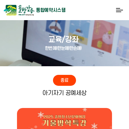
통합예약시스템
교육/강좌
한번에!한눈에!한손에!
종료
아기자기 공예세상