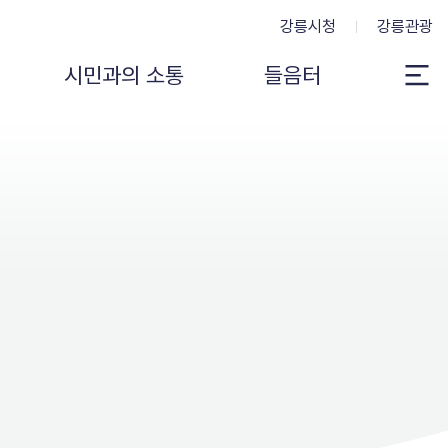
강릉시청
강릉관광
시민과의 소통
들음터
전
체
메
뉴
보
기