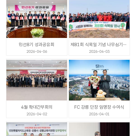
들음터 소개
민선8기 성과공유회
제81회 식목일 기념 나무심기행사
2026-04-06
2026-04-03
공지사항
일별현황요약
4월 확대간부회의
FC 강릉 단장 임명장 수여식
2026-04-02
2026-04-01