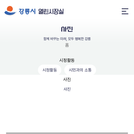
게시물 검색
열린시장실
메
뉴
사진
열
기
함께 바꾸는 미래, 모두 행복한 강릉
홈
인사말
시정활동
시정활동
시민과의 소통
약력
사진
말과 글
사진