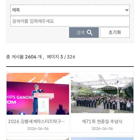
매니페스토란
공약비전
공약총괄현황
총 게시물
2604
개
,
페이지
3
/ 326
사진
2026 강릉세계마스터즈탁구선수권대회 개막식
제71회 현충일 추념식
2026-06-06
2026-06-06
시민정책제안