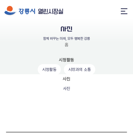
게시물 검색
열린시장실
메
뉴
사진
열
기
함께 바꾸는 미래, 모두 행복한 강릉
홈
인사말
시정활동
시정활동
시민과의 소통
약력
사진
말과 글
사진