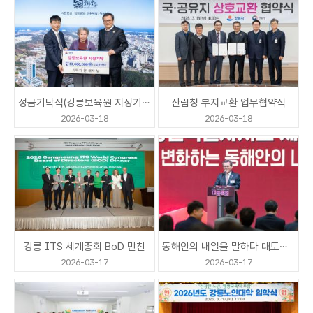
들음터 소개
성금기탁식(강릉보육원 지정기탁 한 매자님)
산림청 부지교환 업무협약식
2026-03-18
2026-03-18
공지사항
일별현황요약
강릉 ITS 세계총회 BoD 만찬
동해안의 내일을 말하다 대토론회
2026-03-17
2026-03-17