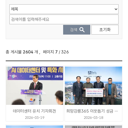
매니페스토란
공약비전
공약총괄현황
총 게시물
2604
개
,
페이지
7
/ 326
사진
데이터센터 유치 기자회견
희망강릉365 이웃돕기 성금 기탁(강릉최씨 문한계 두루회)
2026-03-19
2026-03-18
시민정책제안