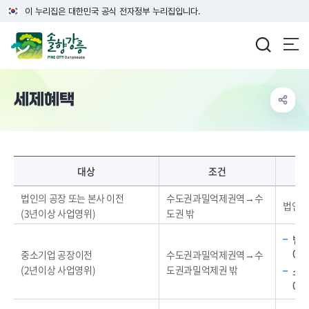
이 누리집은 대한민국 공식 전자정부 누리집입니다.
강릉시청
세제혜택
세제혜택-대상, 조건, 감면내용, 일몰, 근거
대상
조건
법인의 공장 또는 본사 이전
수도권과밀억제권역→수
법인세 
(3년이상 사업영위)
도권 밖
법인
0%
중소기업 공장이전
수도권과밀억제권역→수
(2년이상 사업영위)
도권과밀억제권 밖
소득
0%