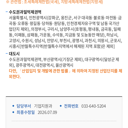
※ 관련법 : 조세특례제한법(국세), 지방세특례제한법(지방세)
수도권과밀억제권역
서울특별시, 인천광역시(강화군, 옹진군, 서구 대곡동·불로동·마전동·금
곡동·오류동·왕길동·당하동·원당동, 인천경제자유구역 및 남동 국가산
업단지 제외), 의정부시, 구리시, 남양주시(호평동, 평내동, 금곡동, 일패
동, 이패동, 삼패동, 가운동, 수석동, 지금동 및 도농동만 해당), 하남시,
고양시, 수원시, 성남시, 안양시, 부천시, 광명시, 과천시, 의왕시, 군포시,
시흥시[반월특수지역(반월특수지역에서 해제된 지역 포함)은 제외]
대도시
수도권과밀억제권역, 부산광역시(기장군 제외), 대구광역시(달성군 제
외), 광주광역시, 대전광역시, 울산광역시
다만, 「산업입지 및 개발에 관한 법률」에 의하여 지정된 산업단지를 제
외한다.
담당부서 정보 & 컨텐츠 만족도 조사 & 공공저작물 자유이용 허락 표시
담당부서 정보
담당부서
기업지원과
전화번호
033-640-5204
최종수정일
2026.07.09
콘텐츠 만족도 조사