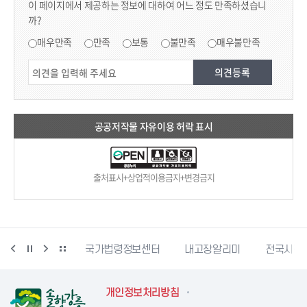
이 페이지에서 제공하는 정보에 대하여 어느 정도 만족하셨습니
까?
만족도 조사
매우만족
만족
보통
불만족
매우불만족
공공저작물 자유이용 허락 표시
출처표시+상업적이용금지+변경금지
단
문서24
국가법령정보센터
내고장알리미
전국시장
개인정보처리방침