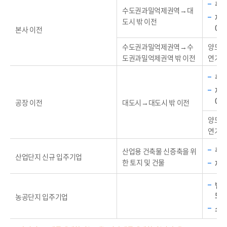
취득
수도권과밀억제권역→대
재산
도시 밖 이전
0%
본사 이전
수도권과밀억제권역→수
양도차
도권과밀억제권역 밖 이전
연기+
취득
재산
0%
공장 이전
대도시→대도시 밖 이전
양도차
연기+
취득
산업용 건축물 신증축을 위
산업단지 신규 입주기업
한 토지 및 건물
재산
법인
또
농공단지 입주기업
소득