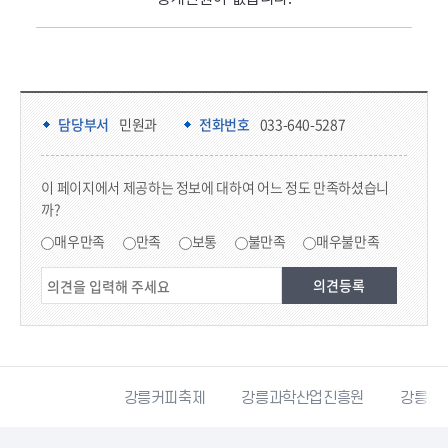
담당부서 정보 & 컨텐츠 만족도 조사
담당부서 정보
담당부서
민원과
전화번호
033-640-5287
콘텐츠 만족도 조사
이 페이지에서 제공하는 정보에 대하여 어느 정도 만족하셨습니
까?
만족도 조사
매우만족
만족
보통
불만족
매우불만족
시자원봉사센터
강릉커피축제
강릉과학산업진흥원
강릉문