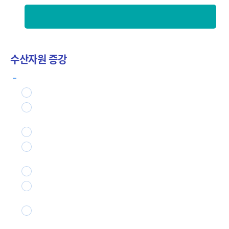
사후관리 및 모니터링(2~12월)
수산자원 증강
사업내용 : 7개 사업
수산종자 매입 방류(1식) ➠ 고부가가치 우량종자 방류
1
해삼 특화양식단지 조성(2개소) ➠ 서식공간 조성 및 해삼
2
방류
대문어 매입방류(1식) ➠ 대문어 자원회복
3
문어 서식산란장 조성(1개소) ➠ 문어 산란서식용 인공어초
4
투하
어도 개보수(1식) ➠ 노후 및 기능불량 어도 개보수
5
수산생물 산란서식장 조성(1개소) ➠ 수산생물 산랑장 조성
6
을 통한 수산자원 공급거점 구축
유용해조류 자원회복(1개소) ➠ 수산생물 서식환경 개선 및
7
유용식물자원확보