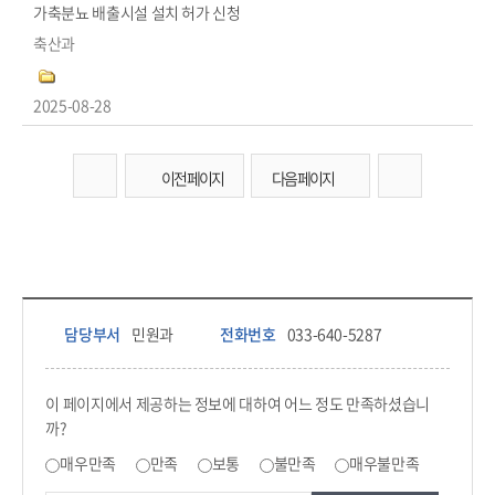
가축분뇨 배출시설 설치 허가 신청
축산과
2025-08-28
이전 페이지
다음 페이지
담당부서 정보 & 컨텐츠 만족도 조사 & 공공저작물 자유이용 허락 표시
담당부서 정보
담당부서
민원과
전화번호
033-640-5287
콘텐츠 만족도 조사
이 페이지에서 제공하는 정보에 대하여 어느 정도 만족하셨습니
까?
만족도 조사
매우만족
만족
보통
불만족
매우불만족