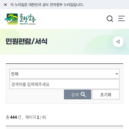
이 누리집은 대한민국 공식 전자정부 누리집입니다.
강릉시청
민원편람/서식
민원편람/서식 상세 검색
총
444
건
,
페이지
1
/ 45
민원편람/서식 목록 - 번호, 민원사무명, 담당부서, 서식파일 등 정보를 제공