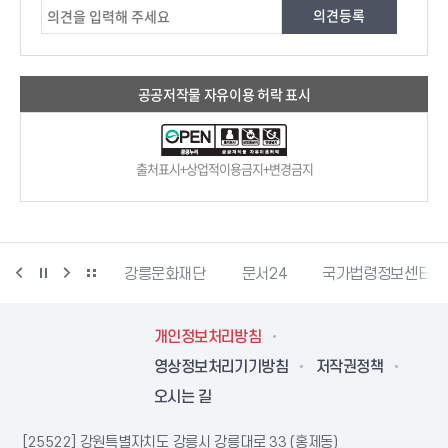
공공저작물 자유이용 허락 표시
출처표시+상업적이용금지+변경금지
과학산업진흥원
강릉문화재단
문서24
국가법령정보센터
개인정보처리방침
영상정보처리기기방침
저작권정책
오시는 길
[25522] 강원특별자치도 강릉시 강릉대로 33 (홍제동)