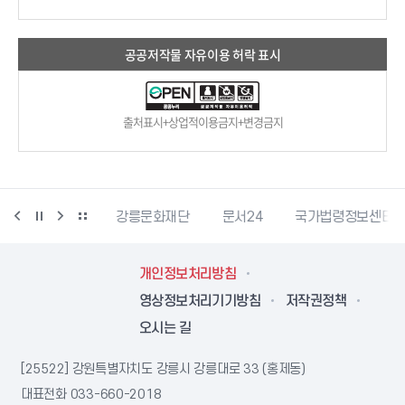
공공저작물 자유이용 허락 표시
출처표시+상업적이용금지+변경금지
과학산업진흥원
강릉문화재단
문서24
국가법령정보센터
개인정보처리방침
영상정보처리기기방침
저작권정책
오시는 길
[25522] 강원특별자치도 강릉시 강릉대로 33 (홍제동)
대표전화
033-660-2018