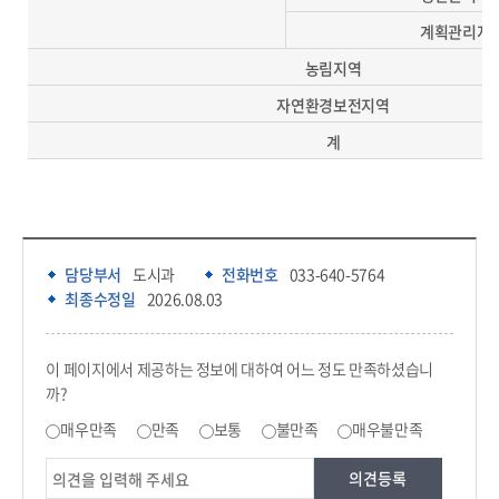
계획관리지
농림지역
자연환경보전지역
계
담당부서 정보 & 컨텐츠 만족도 조사 & 공공저작물 자유이용 허락 표시
담당부서 정보
담당부서
도시과
전화번호
033-640-5764
최종수정일
2026.08.03
콘텐츠 만족도 조사
이 페이지에서 제공하는 정보에 대하여 어느 정도 만족하셨습니
까?
만족도 조사
매우만족
만족
보통
불만족
매우불만족