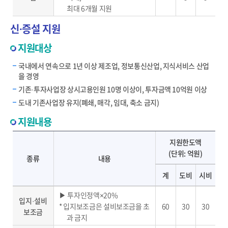
최대 6개월 지원
신·증설 지원
지원대상
국내에서 연속으로 1년 이상 제조업, 정보통신산업, 지식서비스 산업
을 경영
기존·투자사업장 상시고용인원 10명 이상이, 투자금액 10억원 이상
도내 기존사업장 유지(폐쇄, 매각, 임대, 축소 금지)
지원내용
보조금 종류별 내용 및 지원한도액 안내 - 종류, 내용, 지원한도액(계, 도비, 시비) 제공
지원한도액
(단위: 억원)
종류
내용
계
도비
시비
▶ 투자인정액×20%
입지·설비
* 입지보조금은 설비보조금을 초
60
30
30
보조금
과 금지