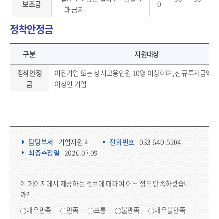
보조금
0
과 금지
정착안정금
정착안정금 - 지원대상, 지원기간, 비고 안내
구분
지원대상
정착안정
이전기업 또는 상시고용인원 10명 이상이며, 신규투자금액 1
금
이상인 기업
담당부서 정보 & 컨텐츠 만족도 조사 & 공공저작물 자유이용 허락 표시
담당부서 정보
담당부서
기업지원과
전화번호
033-640-5204
최종수정일
2026.07.09
콘텐츠 만족도 조사
이 페이지에서 제공하는 정보에 대하여 어느 정도 만족하셨습니
까?
만족도 조사
매우만족
만족
보통
불만족
매우불만족