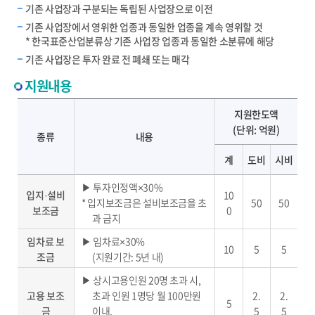
기존 사업장과 구분되는 독립된 사업장으로 이전
기존 사업장에서 영위한 업종과 동일한 업종을 계속 영위할 것
* 한국표준산업분류상 기존 사업장 업종과 동일한 소분류에 해당
기존 사업장은 투자 완료 전 폐쇄 또는 매각
지원내용
보조금 종류별 내용 및 지원한도액 안내 - 종류, 내용, 지원한도액(계, 도비, 시비) 제공
지원한도액
(단위: 억원)
종류
내용
계
도비
시비
▶ 투자인정액×30%
입지·설비
10
* 입지보조금은 설비보조금을 초
50
50
보조금
0
과 금지
임차료 보
▶ 임차료×30%
10
5
5
조금
(지원기간: 5년 내)
▶ 상시고용인원 20명 초과 시,
고용 보조
초과 인원 1명당 월 100만원
2.
2.
5
금
이내,
5
5