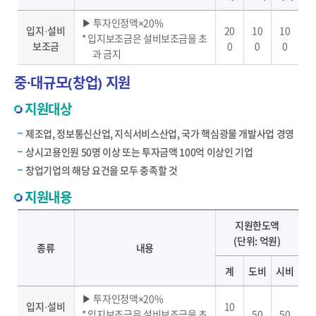
▶ 투자인정액×20%
입지·설비
20
10
10
* 입지보조금은 설비보조금을 초
보조금
0
0
0
과 금지
중·대규모(창업) 지원
지원대상
제조업, 정보통신산업, 지식서비스산업, 국가 핵심광물 개발사업 경영
상시고용인원 50명 이상 또는 투자금액 100억 이상인 기업
창업기업의 해당 요건을 모두 충족할 것
지원내용
입지·설비 보조금 내용 및 지원한도액 안내 - 종류, 내용, 지원한도액(계, 도비, 시비) 제공
지원한도액
(단위: 억원)
종류
내용
계
도비
시비
▶ 투자인정액×20%
입지·설비
10
* 입지보조금은 설비보조금을 초
50
50