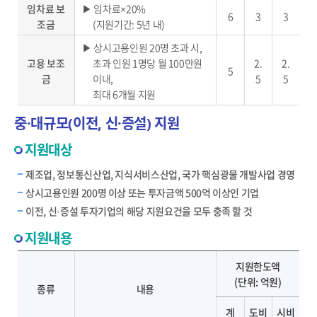
임차료 보
▶ 임차료×20%
6
3
3
조금
(지원기간: 5년 내)
▶ 상시고용인원 20명 초과 시,
고용 보조
초과 인원 1명당 월 100만원
2.
2.
5
금
이내,
5
5
최대 6개월 지원
중·대규모(이전, 신·증설) 지원
지원대상
제조업, 정보통신산업, 지식서비스산업, 국가 핵심광물 개발사업 경영
상시고용인원 200명 이상 또는 투자금액 500억 이상인 기업
이전, 신·증설 투자기업의 해당 지원요건을 모두 충족 할 것
지원내용
입지·설비 보조금 내용 및 지원한도액 안내 - 종류, 내용, 지원한도액(계, 도비, 시비) 제공
지원한도액
(단위: 억원)
종류
내용
계
도비
시비