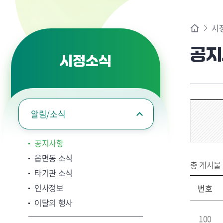
시
공지
시정소식
알림/소식
공지사항
읍면동 소식
총 게시물
타기관 소식
인사정보
번호
이달의 행사
100