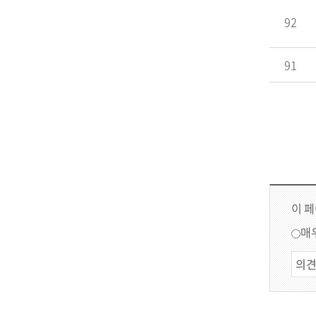
92
91
이 
매