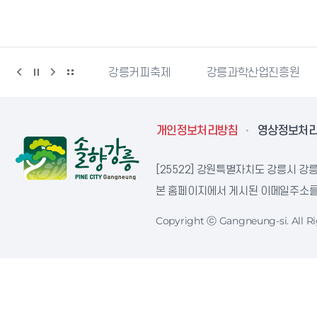
시자원봉사센터
강릉커피축제
강릉과학산업진흥원
개인정보처리방침
영상정보처
[25522] 강원특별자치도 강릉시 강릉
본 홈페이지에서 게시된 이메일주소를 
Copyright ⓒ Gangneung-si. All Ri