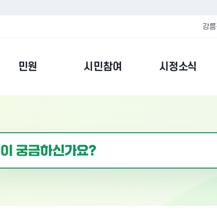
강릉
민원
시민참여
시정소식