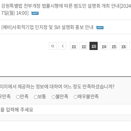
강원특별법 전부개정 법률시행에 따른 범도민 설명회 개최 안내[2024년
7일(월) 14:00]
(예비)사회적기업 인지정 및 SVI 설명회 홍보 안내
103
101
102
104
105
106
페이지에서 제공하는 정보에 대하여 어느 정도 만족하셨습니까?
우만족
만족
보통
불만족
매우불만족