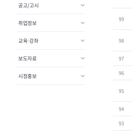
공고/고시
99
취업정보
교육·강좌
98
보도자료
97
96
시정홍보
95
94
93