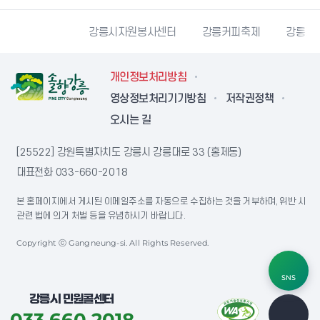
강릉시민축구단
강릉시자원봉사센터
강릉커피축제
강릉과
개인정보처리방침
영상정보처리기기방침
저작권정책
오시는 길
[25522] 강원특별자치도 강릉시 강릉대로 33 (홍제동)
대표전화
033-660-2018
본 홈페이지에서 게시된 이메일주소를 자동으로 수집하는 것을 거부하며, 위반 시
관련 법에 의거 처벌 등을 유념하시기 바랍니다.
Copyright ⓒ Gangneung-si. All Rights Reserved.
SNS
강릉시 민원콜센터
033.660.2018