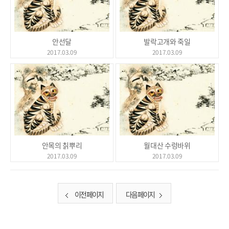
안선달
발락고개와 죽일
2017.03.09
2017.03.09
안목의 칡뿌리
월대산 수렁바위
2017.03.09
2017.03.09
이전 페이지
다음 페이지