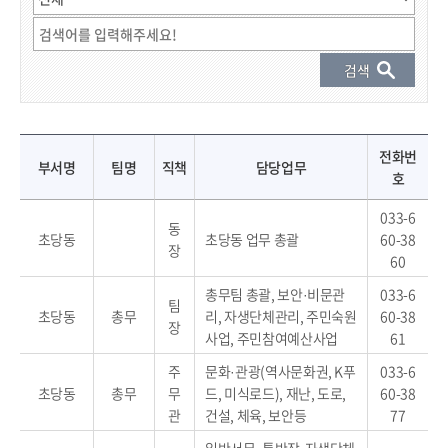
직원 결과 게시물 - 부서명, 팀명, 직책, 성명, 전화번호, 담당업무 정보 제공
전화번
부서명
팀명
직책
담당업무
호
033-6
동
초당동
초당동 업무 총괄
60-38
장
60
총무팀 총괄, 보안·비문관
033-6
팀
초당동
총무
리, 자생단체관리, 주민숙원
60-38
장
사업, 주민참여예산사업
61
주
문화·관광(역사문화권, K푸
033-6
초당동
총무
무
드, 미식로드), 재난, 도로,
60-38
관
건설, 체육, 보안등
77