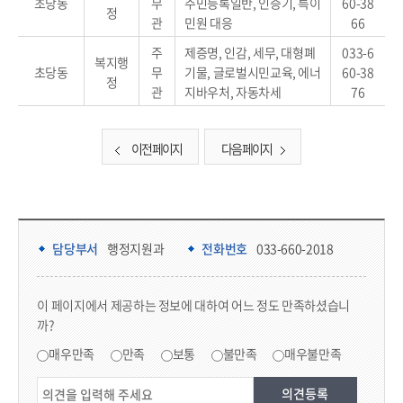
초당동
무
주민등록일반, 인증기, 특이
60-38
정
관
민원 대응
66
주
제증명, 인감, 세무, 대형폐
033-6
복지행
초당동
무
기물, 글로벌시민교육, 에너
60-38
정
관
지바우처, 자동차세
76
이전 페이지
다음 페이지
담당부서 정보 & 컨텐츠 만족도 조사 & 공공저작물 자유이용 허락 표시
담당부서 정보
담당부서
행정지원과
전화번호
033-660-2018
콘텐츠 만족도 조사
이 페이지에서 제공하는 정보에 대하여 어느 정도 만족하셨습니
까?
만족도 조사
매우만족
만족
보통
불만족
매우불만족