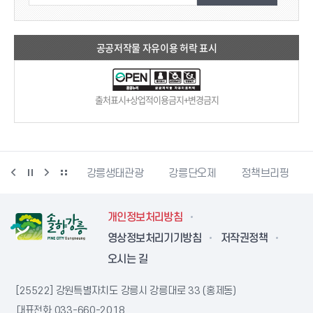
공공저작물 자유이용 허락 표시
출처표시+상업적이용금지+변경금지
시동물사랑센터
강릉생태관광
강릉단오제
정책브리핑
개인정보처리방침
영상정보처리기기방침
저작권정책
오시는 길
[25522] 강원특별자치도 강릉시 강릉대로 33 (홍제동)
대표전화
033-660-2018