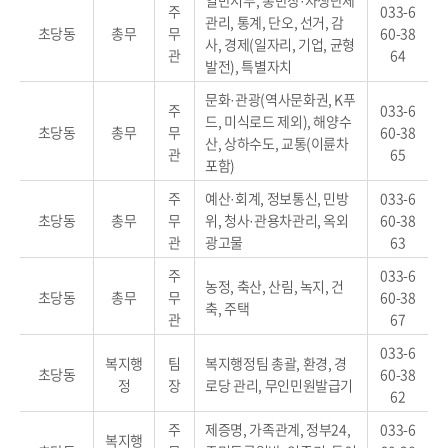
일반서무, 통반장·자생단체
주
033-6
관리, 통계, 단오, 선거, 감
초당동
총무
무
60-38
사, 경제(일자리, 기업, 균형
관
64
발전), 특별자치
문화·관광(역사문화권, K푸
주
033-6
드, 미식로드 제외), 해양수
초당동
총무
무
60-38
산, 상하수도, 교통(이륜차
관
65
포함)
주
예산·회계, 정보통신, 민방
033-6
초당동
총무
무
위, 청사·관용차관리, 옥외
60-38
관
광고물
63
주
033-6
농정, 축산, 산림, 녹지, 건
초당동
총무
무
60-38
축, 주택
관
67
033-6
복지행
팀
복지행정팀 총괄, 환경, 경
초당동
60-38
정
장
로당 관리, 무인민원발급기
62
주
제증명, 가족관계, 정부24,
033-6
복지행