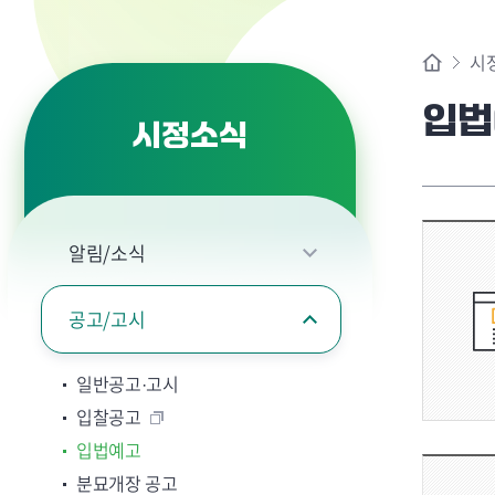
시
입법
시정소식
알림/소식
공고/고시
일반공고·고시
입찰공고
입법예고
분묘개장 공고