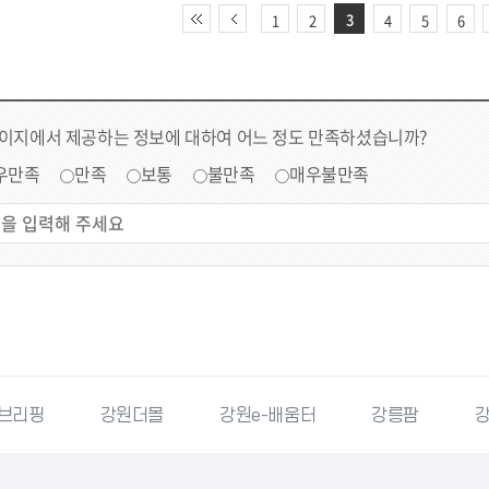
3
1
2
4
5
6
페이지에서 제공하는 정보에 대하여 어느 정도 만족하셨습니까?
우만족
만족
보통
불만족
매우불만족
원더몰
강원e-배움터
강릉팜
강원특별자치도청