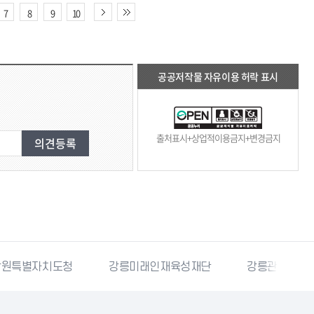
7
8
9
10
공공저작물 자유이용 허락 표시
출처표시+상업적이용금지+변경금지
강릉미래인재육성재단
강릉관광개발공사
국민재