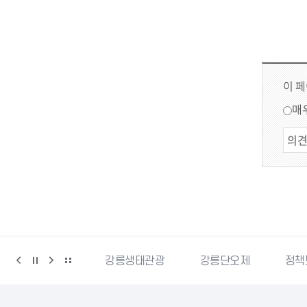
이 
매
강릉생태관광
강릉단오제
정책브리핑
강