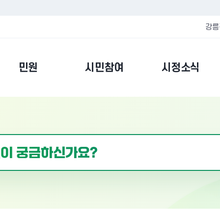
강릉
민원
시민참여
시정소식