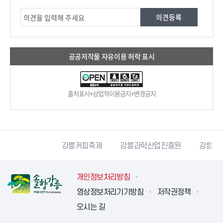
공공저작물 자유이용 허락 표시
출처표시+상업적이용금지+변경금지
시자원봉사센터
강릉커피축제
강릉과학산업진흥원
강릉문
개인정보처리방침
영상정보처리기기방침
저작권정책
오시는 길