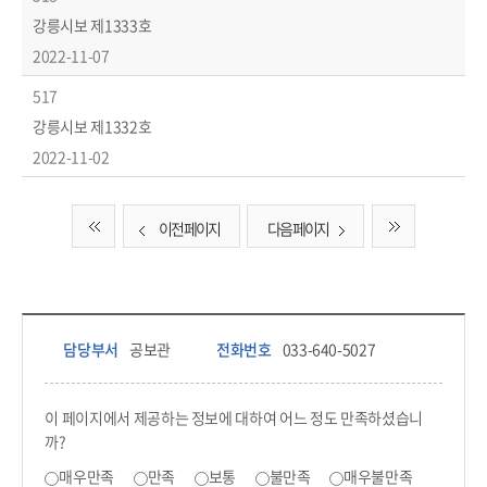
강릉시보 제1333호
2022-11-07
517
강릉시보 제1332호
2022-11-02
이전 페이지
다음 페이지
담당부서 정보 & 컨텐츠 만족도 조사 & 공공저작물 자유이용 허락 표시
담당부서 정보
담당부서
공보관
전화번호
033-640-5027
콘텐츠 만족도 조사
이 페이지에서 제공하는 정보에 대하여 어느 정도 만족하셨습니
까?
만족도 조사
매우만족
만족
보통
불만족
매우불만족