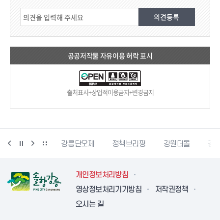
공공저작물 자유이용 허락 표시
출처표시+상업적이용금지+변경금지
강릉생태관광
강릉단오제
정책브리핑
강원더몰
강원
개인정보처리방침
영상정보처리기기방침
저작권정책
오시는 길