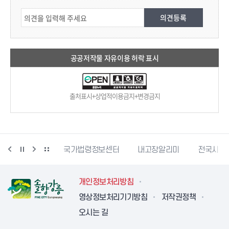
공공저작물 자유이용 허락 표시
출처표시+상업적이용금지+변경금지
단
문서24
국가법령정보센터
내고장알리미
전국시장
개인정보처리방침
영상정보처리기기방침
저작권정책
오시는 길