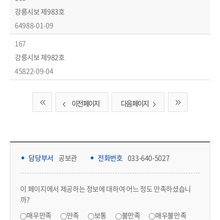
강릉시보 제983호
64988-01-09
167
강릉시보 제982호
45822-09-04
이전 페이지
다음 페이지
담당부서 정보 & 컨텐츠 만족도 조사 & 공공저작물 자유이용 허락 표시
담당부서 정보
담당부서
공보관
전화번호
033-640-5027
콘텐츠 만족도 조사
이 페이지에서 제공하는 정보에 대하여 어느 정도 만족하셨습니
까?
만족도 조사
매우만족
만족
보통
불만족
매우불만족