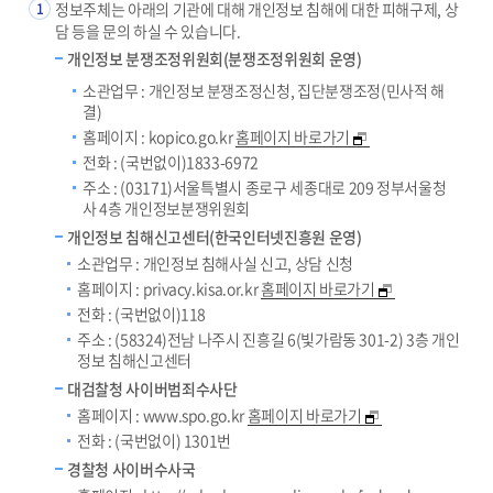
정보주체는 아래의 기관에 대해 개인정보 침해에 대한 피해구제, 상
1
담 등을 문의 하실 수 있습니다.
개인정보 분쟁조정위원회(분쟁조정위원회 운영)
소관업무 : 개인정보 분쟁조정신청, 집단분쟁조정(민사적 해
결)
홈페이지 : kopico.go.kr
홈페이지 바로가기
전화 : (국번없이)1833-6972
주소 : (03171)서울특별시 종로구 세종대로 209 정부서울청
사 4층 개인정보분쟁위원회
개인정보 침해신고센터(한국인터넷진흥원 운영)
소관업무 : 개인정보 침해사실 신고, 상담 신청
홈페이지 : privacy.kisa.or.kr
홈페이지 바로가기
전화 : (국번없이)118
주소 : (58324)전남 나주시 진흥길 6(빛가람동 301-2) 3층 개인
정보 침해신고센터
대검찰청 사이버범죄수사단
홈페이지 : www.spo.go.kr
홈페이지 바로가기
전화 : (국번없이) 1301번
경찰청 사이버수사국