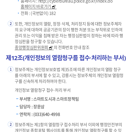
홈페이지 : http://cyberbureau.police.go.kr/index.do
홈페이지 바로가기
전화 : (국번없이) 182
또한, 개인정보의 열람, 정정·삭제, 처리정지 등에 대한 정보주체자
2
의 요구에 대하여 공공기관의 장이 행한 처분 또는 부작위로 인하여
권리 또는 이익을 침해 받은 자는 행정심판법이 정하는 바에 따라 행
정심판을 청구할 수 있습니다.
중앙행정심판위원회
의 전화번호 안내 참조
제12조(개인정보의 열람청구를 접수·처리하는 부서)
정보주체는 개인정보보호법 제35조에 따른 개인정보의 열람 청구
1
를 아래의 부서에 할 수 있고, 강릉시는 정보주체의 개인정보 열람청
구를 신속하게 처리하여야 한다.
개인정보 열람청구 접수·처리 부서
부서명 : 스마트도시과 스마트정책팀
담당자 : 장문삼
연락처 : (033)640-4998
정보주체는 제1항의 열람청구 접수처리 부서 이외에 행정안전부의
2
개인정보 종합포털 웹사이트를 통해 개인정보 열람청구를 할 수 있