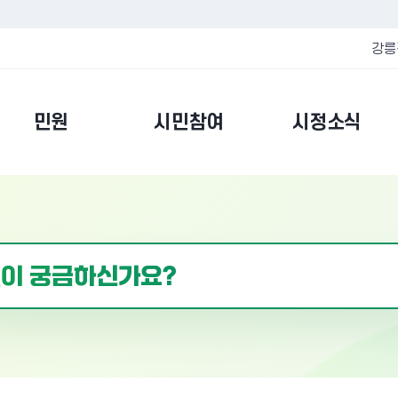
강릉
민원
시민참여
시정소식