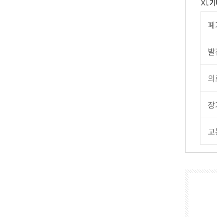
Ⅺ. 
폐
발
의
장
교