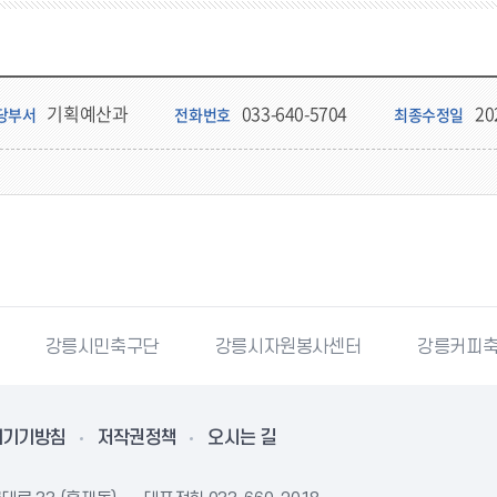
기획예산과
033-640-5704
20
당부서
전화번호
최종수정일
단
강릉시자원봉사센터
강릉커피축제
강릉과학
리기기방침
저작권정책
오시는 길