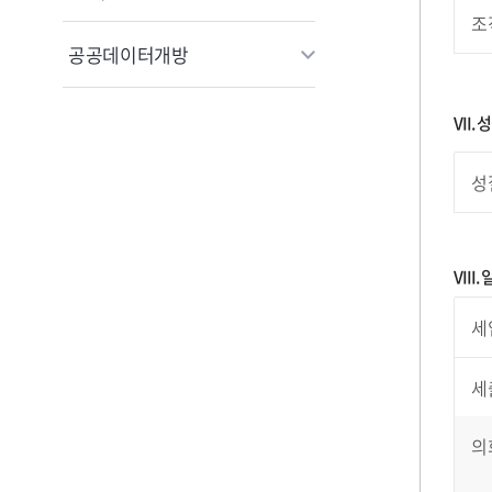
조
공공데이터개방
VII
성
VIII
세
세
의