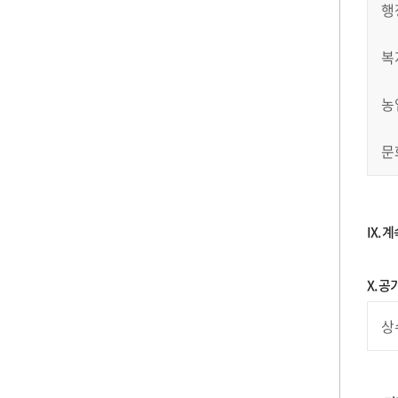
행
복
농
문
IX.
X. 
상