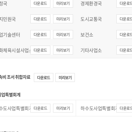
정국
경제환경국
다운로드
미리보기
다운로
지민원국
도시교통국
다운로드
미리보기
다운로
업기술센터
보건소
다운로드
미리보기
다운로
화체육시설사업소
기타사업소
다운로드
미리보기
다운로
 계속비 조서 취합자료
다운로드
미리보기
공기업특별회계
수도사업특별회계
하수도사업특별회계
다운로드
미리보기
다운로