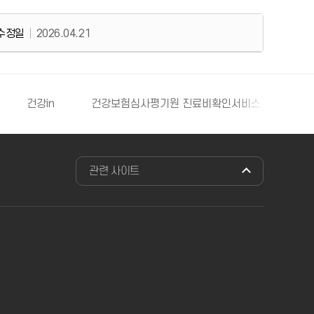
수정일
2026.04.21
건강in
건강보험심사평기원 진료비확인서비스
보
관련 사이트