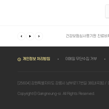
예방접종도우미
건강in
건강보험심사평기원 진료비
개인정보 처리방침
이메일 무단수집 거부
[25604] 강원특별자치도 강릉시 남부로17번길 38(내곡동)
Copyrightⓒ Gangneung-si. All Rights Reserved.