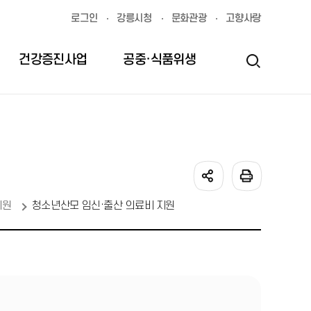
로그인
강릉시청
문화관광
고향사랑
건강증진사업
공중·식품위생
의약무
감염병
소식·정보
지원
청소년산모 임신·출산 의료비 지원