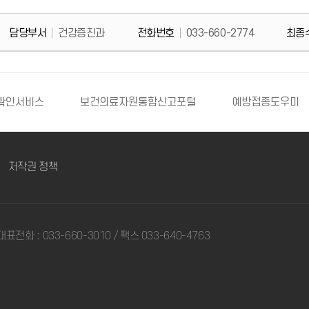
담당부서
건강증진과
전화번호
033-660-2774
최종
확인서비스
보건의료자원통합신고포털
예방접종도우미
저작권 정책
대표전화 : 033-660-3010 / 팩스 033-640-4763