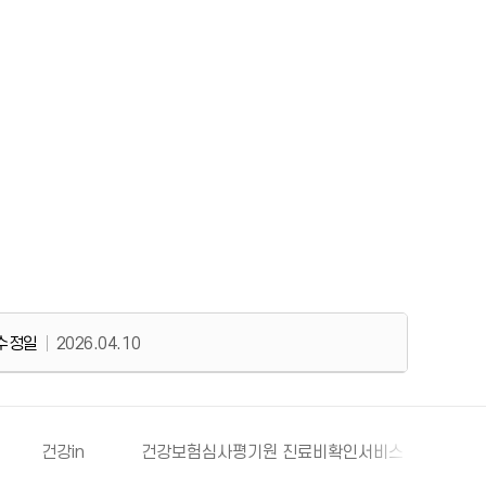
수정일
2026.04.10
건강in
건강보험심사평기원 진료비확인서비스
보