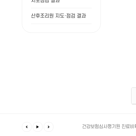
지도점검 결과
산후조리원 지도·점검 결과
예방접종도우미
건강in
건강보험심사평기원 진료비