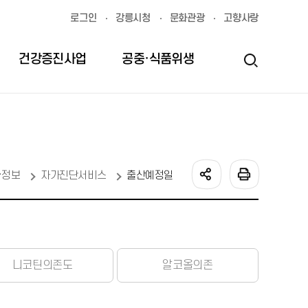
로그인
강릉시청
문화관광
고향사랑
건강증진사업
공중·식품위생
의약무
감염병
소식·정보
·정보
자가진단서비스
출산예정일
니코틴의존도
알코올의존