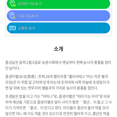
네이버 지도보기
다음 지도보기
교통편 보기
소개
좀상날은 음력 2월 6일로 농경사회에서 옛날부터 한해 농사의 풍흉을 점치
던 날이다.
좀생이별(묘성(昴星) : 천체 28개 별자리중 "폴리아테스"라는 작은 별의
모임)은 이 무렵 달 근처에 있게 되는데 초저녁에 서쪽 하늘에 초생달이 뜨
면 달 뒤에 있는 한무리의 별들과의 거리로 농사의 풍흉을 점친다.
초생달은 밥을 이고 가는 "어머니"로, 좀생이별은 "따라가는 아이"로 비유
하여 예년을 기준으로 좀생이별과 달이 사이가 멀면 「풍년」이 들고 그 사
이가 가까우면 「흉년」이 든다고 한다. 아이들이 풍년이 들어 먹을 것이
많으면 어느 때 가도 먹을 것이 있으므로 천천히 떨어져 가고, 흉년은 먹을