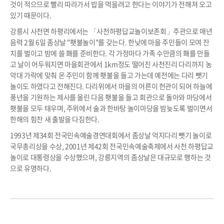
것이 적으므로 빨리 따라가서 밥을 먹을려고 한다는 이야기가 전해져 오고
있기 때문이다.
강릉시 사천면 하평리에서는 「사천하평답교놀이보존회」주관으로 매년
음력 2월 6일 좀상날 "횃불놀이"를 갖는다. 한낮에 마을 주민들이 모여 잔
치를 벌이고 밤에 쓸 홰를 준비한다. 각 가정마다 가족 수만큼의 홰를 만들
고 날이 어두워지면 마을회관에서 1km정도 떨어진 사천진리 다리까지 농
악대 가락에 맞춰 온 주민이 함께 횃불을 들고 가는데 예전에는 다리 뺏기
놀이도 하였다고 전해진다. 다리위에서 마을의 어른이 헌관이 되어 하늘에
풍년을 기원하는 제사를 올린 다음 횃불을 들고 회관으로 돌아와 마당에서
횃불을 모두 태우며, 주위에서 술과 한바탕 놀이마당을 밤늦도록 벌이면서
한해의 힘찬 새 출발을 다짐한다.
1993년 제34회 전국민속예술경연대회에서 좀상날 억지다리 뺏기 놀이로
국무총리상을 수상, 2001년 제42회 전국민속예술축제에서 사천 하평답교
놀이로 대통령상을 수상했으며, 강릉지역의 좀상날은 대규모로 행하는 것
으로 유명하다.