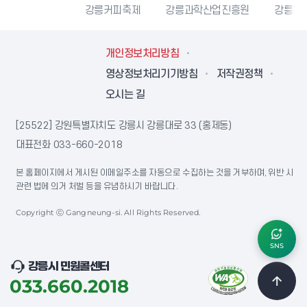
시자원봉사센터
강릉커피축제
강릉과학산업진흥원
강릉문
개인정보처리방침
영상정보처리기기방침
저작권정책
오시는 길
[25522] 강원특별자치도 강릉시 강릉대로 33 (홍제동)
대표전화
033-660-2018
본 홈페이지에서 게시된 이메일주소를 자동으로 수집하는 것을 거부하며, 위반 시
관련 법에 의거 처벌 등을 유념하시기 바랍니다.
Copyright ⓒ Gangneung-si. All Rights Reserved.
SNS
강릉시 민원콜센터
033.660.2018