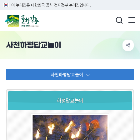
이 누리집은 대한민국 공식 전자정부 누리집입니다.
강릉시청
사천하평답교놀이
사천하평답교놀이
하평답교놀이