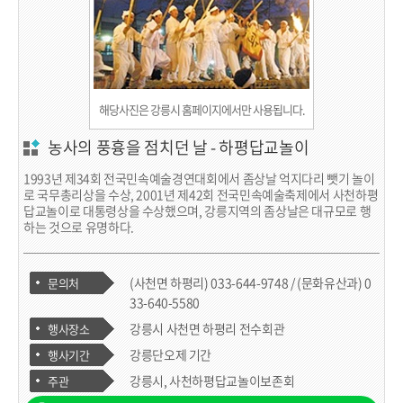
해당사진은 강릉시 홈페이지에서만 사용됩니다.
농사의 풍흉을 점치던 날 - 하평답교놀이
1993년 제34회 전국민속예술경연대회에서 좀상날 억지다리 뺏기 놀이
로 국무총리상을 수상, 2001년 제42회 전국민속예술축제에서 사천하평
답교놀이로 대통령상을 수상했으며, 강릉지역의 좀상날은 대규모로 행
하는 것으로 유명하다.
(사천면 하평리) 033-644-9748 / (문화유산과) 0
문의처
33-640-5580
강릉시 사천면 하평리 전수회관
행사장소
강릉단오제 기간
행사기간
강릉시, 사천하평답교놀이보존회
주관