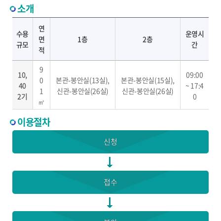
소개
시설현황표 - 수용규모, 2층, 1층, 연면적, 운영시간 제공
연
수용
운영시
면
1층
2층
규모
간
적
9
10,
09:00
0
본관-봉안실(13실),
본관-봉안실(15실),
40
~ 17:4
1
신관-봉안실(26실)
신관-봉안실(26실)
2기
0
㎡
이용절차
신청
접수