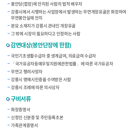
봉안당(합장)에 안치된 사람의 법적 배우자
강릉시에서 시행하는 사업장에서 발생하는 무연개장유골은 화장하여
무연봉안실에 안치
분묘 소재지가 강릉시 관내인 개장유골
그 밖에 시장이 필요하다고 인정하는 사람
감면대상(봉안단장에 한함)
국민기초생활수급자 중 생계급여, 의료급여 수급자
「국가유공자등예우및지원에관한법률」에 따른 국가유공자
무연고 행려사망자
강릉시 명예시민증을 수여받은 사람
강릉시 조례에 따른 의사상자
구비서류
화장증명서
신청인 신분증 및 주민등록초본
가족관계증명서