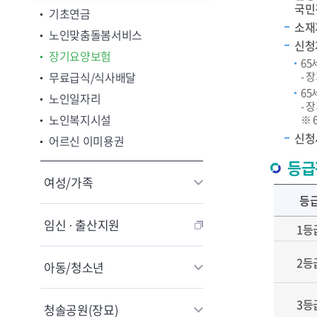
국민건
기초연금
소재
노인맞춤돌봄서비스
신청
장기요양보험
65
무료급식/식사배달
- 
65
노인일자리
- 
노인복지시설
※ 
신청
어르신 이미용권
등급
여성/가족
등
임신 · 출산지원
1등
2등
아동/청소년
3등
청솔공원(장묘)