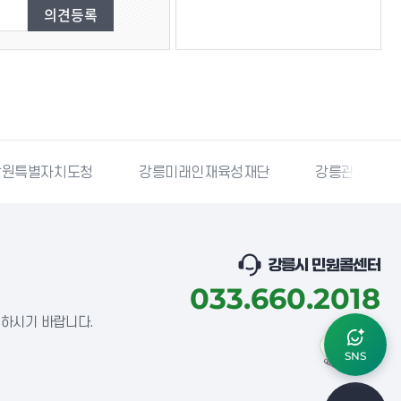
강릉미래인재육성재단
강릉관광개발공사
국민재난
강릉시 민원콜센터
033.660.2018
념하시기 바랍니다.
SNS