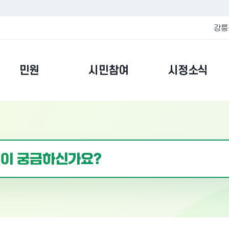
강릉
민원
시민참여
시정소식