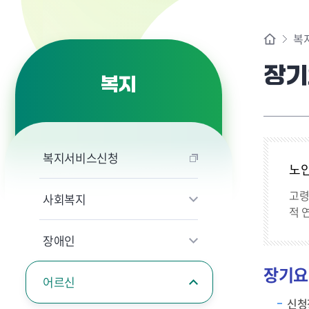
복
장기
복지
복지서비스신청
노
고령
사회복지
적 
장애인
장기요
어르신
신청