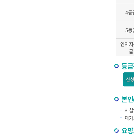
4등
5등
인지지
급
등급
신청
본인
시설입
재가시
요양