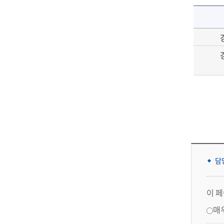
담
이 
매