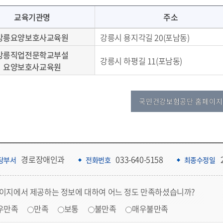
교육기관명
주소
강릉요양보호사교육원
강릉시 용지각길 20(포남동)
강릉직업전문학교부설
강릉시 하평길 11(포남동)
요양보호사교육원
국민건강보험공단 홈페이지
경로장애인과
033-640-5158
당부서
전화번호
최종수정일
페이지에서 제공하는 정보에 대하여 어느 정도 만족하셨습니까?
우만족
만족
보통
불만족
매우불만족