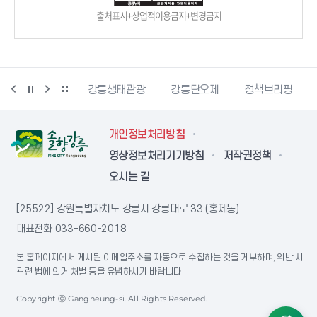
출처표시+상업적이용금지+변경금지
시동물사랑센터
강릉생태관광
강릉단오제
정책브리핑
개인정보처리방침
영상정보처리기기방침
저작권정책
오시는 길
[25522] 강원특별자치도 강릉시 강릉대로 33 (홍제동)
대표전화
033-660-2018
본 홈페이지에서 게시된 이메일주소를 자동으로 수집하는 것을 거부하며, 위반 시
관련 법에 의거 처벌 등을 유념하시기 바랍니다.
Copyright ⓒ Gangneung-si. All Rights Reserved.