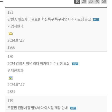
10
20
30
40
50
시정소식 > 새소식 > 공지사항 목록 - 번호, 제목, 부서, 파일, 작성일, 조회수 정보 제공
181
강원 AI 헬스케어 글로벌 혁신특구 특구사업자 추가모집 공고
기업지원과
2024.07.17
1966
180
2024 강릉시 청년 리더 아카데미 수강생 모집
경제진흥과
2024.07.17
2381
179
주문찐 전통시장 별빛바다 야시장 개장 안내