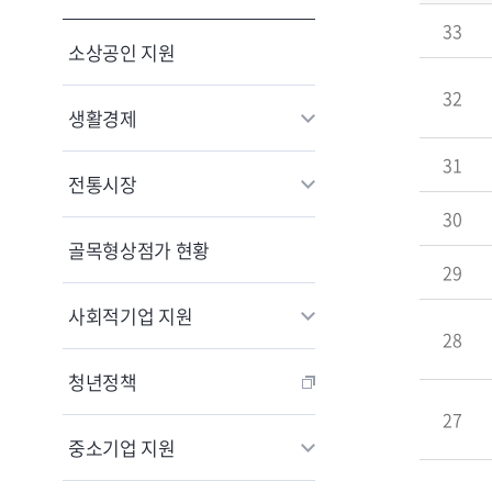
33
소상공인 지원
32
생활경제
31
전통시장
30
골목형상점가 현황
29
사회적기업 지원
28
청년정책
27
중소기업 지원