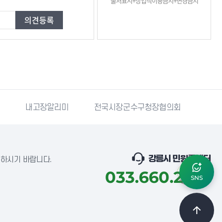
출처표시+상업적이용금지+변경금지
고장알리미
전국시장군수구청장협의회
강릉몰
강릉시 민원콜센터
념하시기 바랍니다.
033.660.2018
SNS