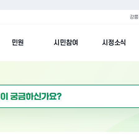
강릉
민원
시민참여
시정소식