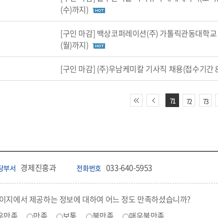
(수)까지)
[구인 마감] 백상코퍼레이션(주) 가톨릭관동대학교 관
(월)까지)
[구인 마감] (주)우남케미칼 기사직 채용(접수기간 8
71
72
73
경제진흥과
033-640-5953
당부서
전화번호
페이지에서 제공하는 정보에 대하여 어느 정도 만족하셨습니까?
우만족
만족
보통
불만족
매우불만족