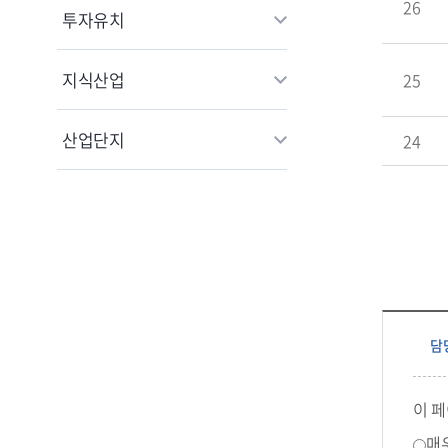
26
투자유치
지식산업
25
산업단지
24
담
이 
매