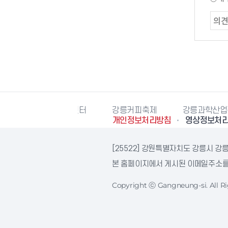
시자원봉사센터
강릉커피축제
강릉과학산업진흥원
개인정보처리방침
영상정보처
[25522] 강원특별자치도 강릉시 강릉
본 홈페이지에서 게시된 이메일주소를 
Copyright ⓒ Gangneung-si. All Ri