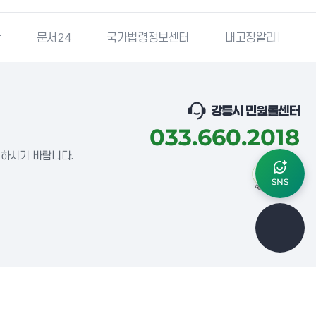
단
문서24
국가법령정보센터
내고장알리미
강릉시 민원콜센터
033.660.2018
념하시기 바랍니다.
SNS