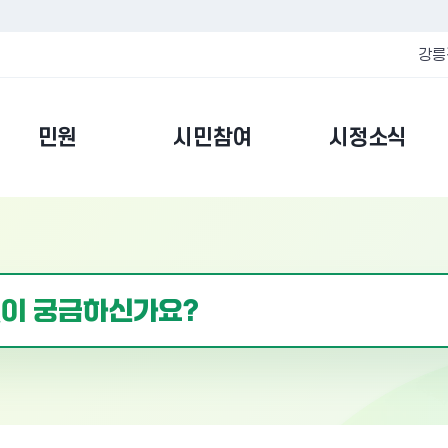
강릉
민원
시민참여
시정소식