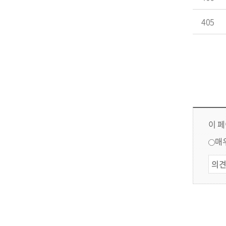
405
이 
매