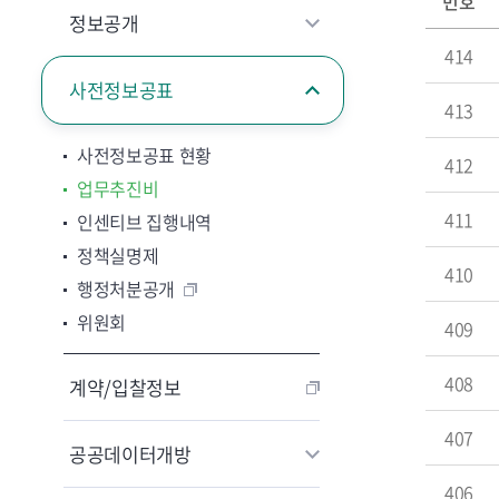
번호
정보공개
414
사전정보공표
413
사전정보공표 현황
412
업무추진비
411
인센티브 집행내역
정책실명제
410
행정처분공개
위원회
409
408
계약/입찰정보
407
공공데이터개방
406