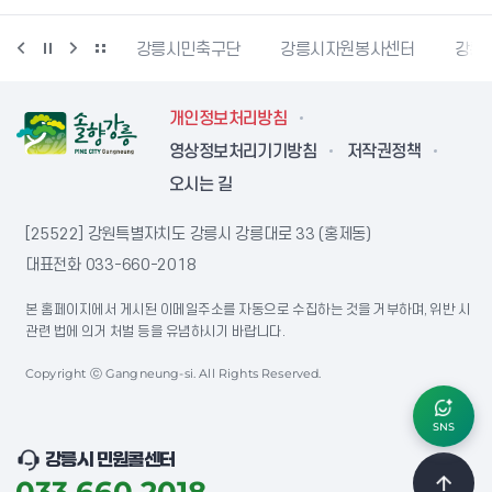
민재난안전포털
강릉시민축구단
강릉시자원봉사센터
강릉
개인정보처리방침
영상정보처리기기방침
저작권정책
오시는 길
[25522] 강원특별자치도 강릉시 강릉대로 33 (홍제동)
대표전화
033-660-2018
본 홈페이지에서 게시된 이메일주소를 자동으로 수집하는 것을 거부하며, 위반 시
관련 법에 의거 처벌 등을 유념하시기 바랍니다.
Copyright ⓒ Gangneung-si. All Rights Reserved.
SNS
강릉시 민원콜센터
033.660.2018