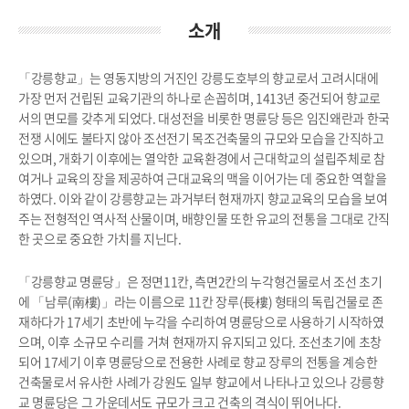
소개
「강릉향교」는 영동지방의 거진인 강릉도호부의 향교로서 고려시대에
가장 먼저 건립된 교육기관의 하나로 손꼽히며, 1413년 중건되어 향교로
서의 면모를 갖추게 되었다. 대성전을 비롯한 명륜당 등은 임진왜란과 한국
전쟁 시에도 불타지 않아 조선전기 목조건축물의 규모와 모습을 간직하고
있으며, 개화기 이후에는 열악한 교육환경에서 근대학교의 설립주체로 참
여거나 교육의 장을 제공하여 근대교육의 맥을 이어가는 데 중요한 역할을
하였다. 이와 같이 강릉향교는 과거부터 현재까지 향교교육의 모습을 보여
주는 전형적인 역사적 산물이며, 배향인물 또한 유교의 전통을 그대로 간직
한 곳으로 중요한 가치를 지닌다.
「강릉향교 명륜당」은 정면11칸, 측면2칸의 누각형건물로서 조선 초기
에 「남루(南樓)」라는 이름으로 11칸 장루(長樓) 형태의 독립건물로 존
재하다가 17세기 초반에 누각을 수리하여 명륜당으로 사용하기 시작하였
으며, 이후 소규모 수리를 거쳐 현재까지 유지되고 있다. 조선초기에 초창
되어 17세기 이후 명륜당으로 전용한 사례로 향교 장루의 전통을 계승한
건축물로서 유사한 사례가 강원도 일부 향교에서 나타나고 있으나 강릉향
교 명륜당은 그 가운데서도 규모가 크고 건축의 격식이 뛰어나다.