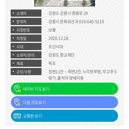
강원도 강릉시 명륜로 29
소재지
강릉시 문화유산과 033-640-5119
문의처
보물
지정번호
2020.12.28.
지정일
조선시대
시대
강원도 향교재단
소유자/관리
자
목조
재료
정면11칸‧측면2칸, 누각문루형, 무고주 5
규모/수량
량가, 홑처마 맞배지붕
네이버 지도보기
다음 지도보기
교통편 보기