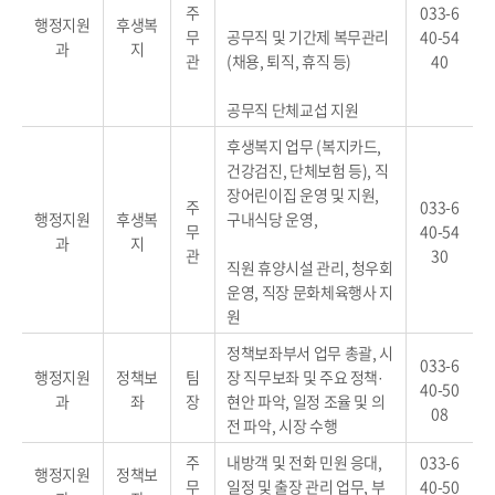
주
033-6
행정지원
후생복
무
공무직 및 기간제 복무관리
40-54
과
지
관
(채용, 퇴직, 휴직 등)
40
공무직 단체교섭 지원
후생복지 업무 (복지카드,
건강검진, 단체보험 등), 직
장어린이집 운영 및 지원,
주
033-6
행정지원
후생복
구내식당 운영,
무
40-54
과
지
관
30
직원 휴양시설 관리, 청우회
운영, 직장 문화체육행사 지
원
정책보좌부서 업무 총괄, 시
033-6
행정지원
정책보
팀
장 직무보좌 및 주요 정책·
40-50
과
좌
장
현안 파악, 일정 조율 및 의
08
전 파악, 시장 수행
주
내방객 및 전화 민원 응대,
033-6
행정지원
정책보
무
일정 및 출장 관리 업무, 부
40-50