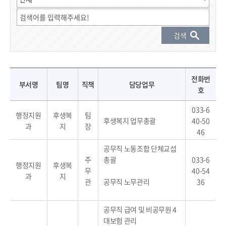
직원 결과 게시물 - 부서명, 팀명, 직책, 성명, 전화번호, 담당업무 정보 제공
전화번
부서명
팀명
직책
담당업무
호
033-6
행정지원
후생복
팀
후생복지 업무총괄
40-50
과
지
장
46
공무직 노동조합 단체교섭
주
총괄
033-6
행정지원
후생복
무
40-54
과
지
관
공무직 노무관리
36
공무직 급여 및 비공무원 4
대보험 관리