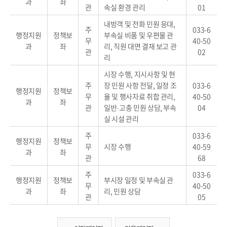
과
좌
관
속실 환경 관리
01
내방객 및 전화 민원 응대,
주
033-6
행정지원
정책보
부속실 비품 및 우편물 관
무
40-50
과
좌
리, 직원 대면 결재 보고 관
관
02
리
시장 수행, 지시사항 및 현
주
장 민원 사항 전달, 일정 조
033-6
행정지원
정책보
무
율 및 행사자료 취합 관리,
40-50
과
좌
관
일반·고충 민원 상담, 부속
04
실 시설 관리
주
033-6
행정지원
정책보
무
시장 수행
40-59
과
좌
관
68
주
033-6
행정지원
정책보
부시장 일정 및 부속실 관
무
40-50
과
좌
리, 민원 상담
관
05