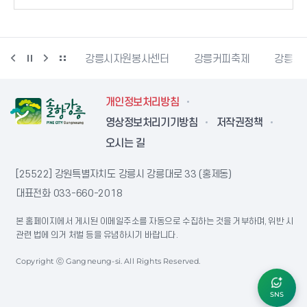
강릉시민축구단
강릉시자원봉사센터
강릉커피축제
강릉과
개인정보처리방침
영상정보처리기기방침
저작권정책
오시는 길
[25522] 강원특별자치도 강릉시 강릉대로 33 (홍제동)
대표전화
033-660-2018
본 홈페이지에서 게시된 이메일주소를 자동으로 수집하는 것을 거부하며, 위반 시
관련 법에 의거 처벌 등을 유념하시기 바랍니다.
Copyright ⓒ Gangneung-si. All Rights Reserved.
SNS