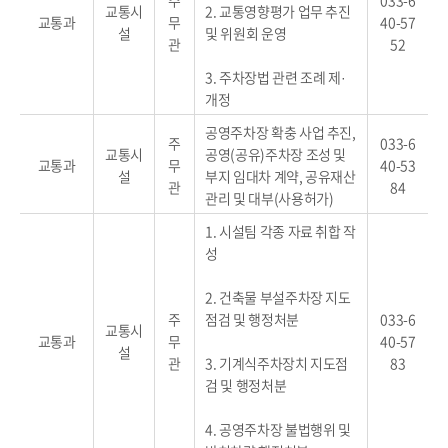
주
033-6
교통시
2. 교통영향평가 업무 추진
교통과
무
40-57
설
및 위원회 운영
관
52
3. 주차장법 관련 조례 제·
개정
공영주차장 확충 사업 추진,
주
033-6
교통시
공영(공유)주차장 조성 및
교통과
무
40-53
설
부지 임대차 계약, 공유재산
관
84
관리 및 대부(사용허가)
1. 시설팀 각종 자료 취합 작
성
2. 건축물 부설주차장 지도
주
점검 및 행정처분
033-6
교통시
교통과
무
40-57
설
관
3. 기계식주차장치 지도점
83
검 및 행정처분
4. 공영주차장 불법행위 및