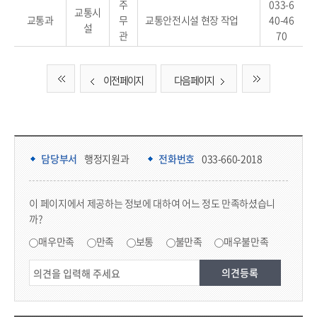
주
033-6
교통시
교통과
무
교통안전시설 현장 작업
40-46
설
관
70
이전 페이지
다음 페이지
담당부서 정보 & 컨텐츠 만족도 조사 & 공공저작물 자유이용 허락 표시
담당부서 정보
담당부서
행정지원과
전화번호
033-660-2018
콘텐츠 만족도 조사
이 페이지에서 제공하는 정보에 대하여 어느 정도 만족하셨습니
까?
만족도 조사
매우만족
만족
보통
불만족
매우불만족