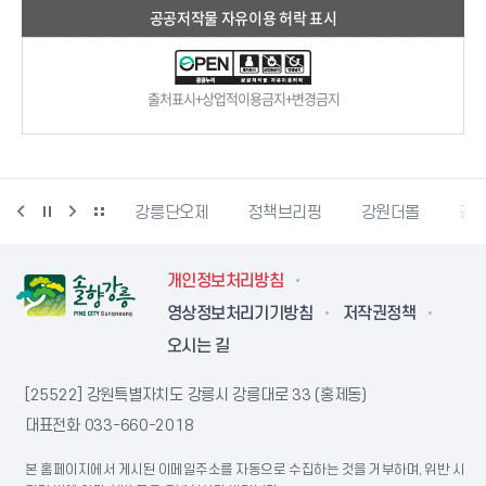
공공저작물 자유이용 허락 표시
출처표시+상업적이용금지+변경금지
강릉생태관광
강릉단오제
정책브리핑
강원더몰
강원
개인정보처리방침
영상정보처리기기방침
저작권정책
오시는 길
[25522] 강원특별자치도 강릉시 강릉대로 33 (홍제동)
대표전화
033-660-2018
본 홈페이지에서 게시된 이메일주소를 자동으로 수집하는 것을 거부하며, 위반 시