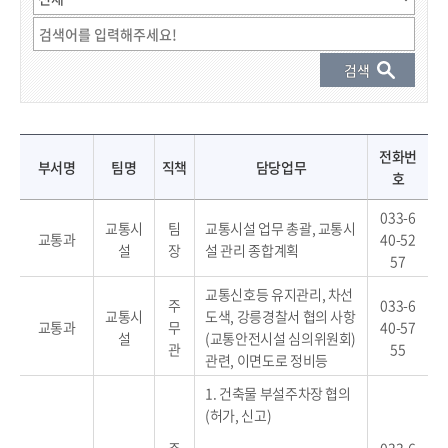
직원 결과 게시물 - 부서명, 팀명, 직책, 성명, 전화번호, 담당업무 정보 제공
전화번
부서명
팀명
직책
담당업무
호
033-6
교통시
팀
교통시설 업무 총괄, 교통시
교통과
40-52
설
장
설 관리 종합계획
57
교통신호등 유지관리, 차선
주
033-6
교통시
도색, 강릉경찰서 협의 사항
교통과
무
40-57
설
(교통안전시설 심의위원회)
관
55
관련, 이면도로 정비등
1. 건축물 부설주차장 협의
(허가, 신고)