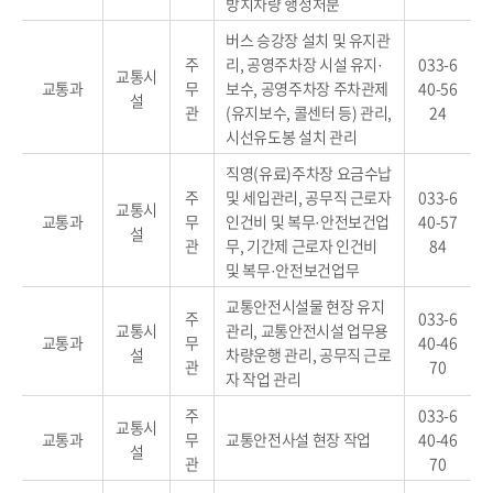
방치차량 행정처분
버스 승강장 설치 및 유지관
주
리, 공영주차장 시설 유지·
033-6
교통시
교통과
무
보수, 공영주차장 주차관제
40-56
설
관
(유지보수, 콜센터 등) 관리,
24
시선유도봉 설치 관리
직영(유료)주차장 요금수납
주
및 세입관리, 공무직 근로자
033-6
교통시
교통과
무
인건비 및 복무·안전보건업
40-57
설
관
무, 기간제 근로자 인건비
84
및 복무·안전보건업무
교통안전시설물 현장 유지
주
033-6
교통시
관리, 교통안전시설 업무용
교통과
무
40-46
설
차량운행 관리, 공무직 근로
관
70
자 작업 관리
주
033-6
교통시
교통과
무
교통안전사설 현장 작업
40-46
설
관
70