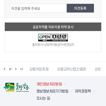
공공저작물 자유이용 허락 표시
출처표시+상업적이용금지+변경금지
시자원봉사센터
강릉커피축제
강릉과학산업진흥원
강릉문
개인정보처리방침
영상정보처리기기방침
저작권정책
오시는 길